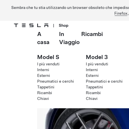
Sembra che tu stia utilizzando un browser obsoleto che impedisc
Firefox
|
Shop
A
In
Ricambi
Passa al contenuto principale
casa
Viaggio
Model S
Model 3
I più venduti
I più venduti
Interni
Interni
Esterni
Esterni
Pneumatici e cerchi
Pneumatici e cerchi
Tappetini
Tappetini
Ricambi
Ricambi
Chiavi
Chiavi