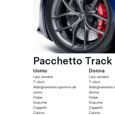
Pacchetto Track 
Uomo
Donna
I più venduti
I più venduti
T-shirt
T-shirt
Abbigliamento sportivo da
Abbigliamento s
uomo
donna
Felpe
Felpe
Giacche
Giacche
Cappelli
Cappelli
Calzini
Calzini