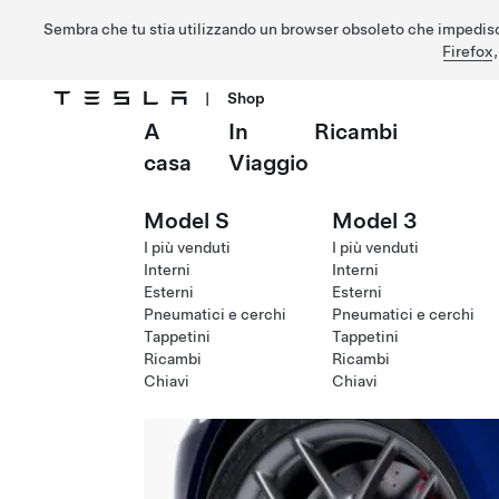
Sembra che tu stia utilizzando un browser obsoleto che impedisc
Firefox
|
Shop
A
In
Ricambi
Passa al contenuto principale
casa
Viaggio
Model S
Model 3
I più venduti
I più venduti
Interni
Interni
Esterni
Esterni
Pneumatici e cerchi
Pneumatici e cerchi
Tappetini
Tappetini
Ricambi
Ricambi
Chiavi
Chiavi