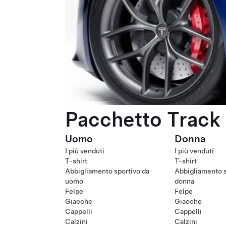
Pacchetto Track 
Uomo
Donna
I più venduti
I più venduti
T-shirt
T-shirt
Abbigliamento sportivo da
Abbigliamento s
uomo
donna
Felpe
Felpe
Giacche
Giacche
Cappelli
Cappelli
Calzini
Calzini