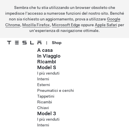
Sembra che tu stia utilizzando un browser obsoleto che
impedisce l'accesso a numerose funzioni del nostro sito. Benché
non sia richiesto un aggiornamento, prova a utilizzare
Google
Chrome
,
Mozilla Firefox
,
Microsoft Edge
oppure
Apple Safari
per
un'esperienza di navigazione ottimale.
|
Shop
A casa
Passa al contenuto principale
In Viaggio
Ricambi
Model S
I più venduti
Interni
Esterni
Pneumatici e cerchi
Tappetini
Ricambi
Chiavi
Model 3
I più venduti
Interni