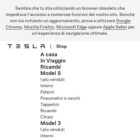
Sembra che tu stia utilizzando un browser obsoleto che
impedisce l'accesso a numerose funzioni del nostro sito. Benché
non sia richiesto un aggiornamento, prova a utilizzare
Google
Chrome
,
Mozilla Firefox
,
Microsoft Edge
oppure
Apple Safari
per
un'esperienza di navigazione ottimale.
|
Shop
A casa
Passa al contenuto principale
In Viaggio
Ricambi
Model S
I più venduti
Interni
Esterni
Pneumatici e cerchi
Tappetini
Ricambi
Chiavi
Model 3
I più venduti
Interni