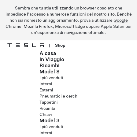
Sembra che tu stia utilizzando un browser obsoleto che
impedisce l'accesso a numerose funzioni del nostro sito. Benché
non sia richiesto un aggiornamento, prova a utilizzare
Google
Chrome
,
Mozilla Firefox
,
Microsoft Edge
oppure
Apple Safari
per
un'esperienza di navigazione ottimale.
|
Shop
A casa
Passa al contenuto principale
In Viaggio
Ricambi
Model S
I più venduti
Interni
Esterni
Pneumatici e cerchi
Tappetini
Ricambi
Chiavi
Model 3
I più venduti
Interni