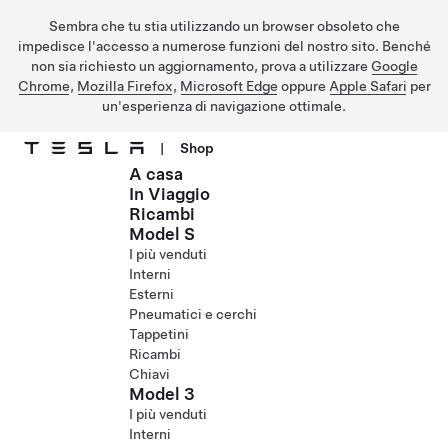
Sembra che tu stia utilizzando un browser obsoleto che
impedisce l'accesso a numerose funzioni del nostro sito. Benché
non sia richiesto un aggiornamento, prova a utilizzare
Google
Chrome
,
Mozilla Firefox
,
Microsoft Edge
oppure
Apple Safari
per
un'esperienza di navigazione ottimale.
|
Shop
A casa
Passa al contenuto principale
In Viaggio
Ricambi
Model S
I più venduti
Interni
Esterni
Pneumatici e cerchi
Tappetini
Ricambi
Chiavi
Model 3
I più venduti
Interni