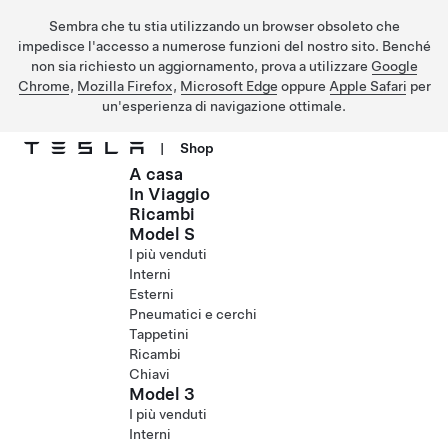
Sembra che tu stia utilizzando un browser obsoleto che
impedisce l'accesso a numerose funzioni del nostro sito. Benché
non sia richiesto un aggiornamento, prova a utilizzare
Google
Chrome
,
Mozilla Firefox
,
Microsoft Edge
oppure
Apple Safari
per
un'esperienza di navigazione ottimale.
|
Shop
A casa
Passa al contenuto principale
In Viaggio
Ricambi
Model S
I più venduti
Interni
Esterni
Pneumatici e cerchi
Tappetini
Ricambi
Chiavi
Model 3
I più venduti
Interni