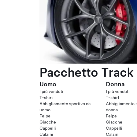
Pacchetto Track 
Uomo
Donna
I più venduti
I più venduti
T-shirt
T-shirt
Abbigliamento sportivo da
Abbigliamento s
uomo
donna
Felpe
Felpe
Giacche
Giacche
Cappelli
Cappelli
Calzini
Calzini