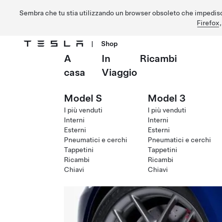
Sembra che tu stia utilizzando un browser obsoleto che impedisc
Firefox
|
Shop
A
In
Ricambi
Passa al contenuto principale
casa
Viaggio
Model S
Model 3
I più venduti
I più venduti
Interni
Interni
Esterni
Esterni
Pneumatici e cerchi
Pneumatici e cerchi
Tappetini
Tappetini
Ricambi
Ricambi
Chiavi
Chiavi