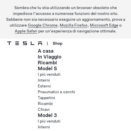
Sembra che tu stia utilizzando un browser obsoleto che
impedisce l'accesso a numerose funzioni del nostro sito.
Sebbene non sia necessario eseguire un aggiornamento, prova a
utilizzare
Google Chrome
,
Mozilla Firefox
,
Microsoft Edge
o
Apple Safari
per un'esperienza di navigazione ottimale.
|
Shop
A casa
Passa al contenuto principale
In Viaggio
Ricambi
Model S
I più venduti
Interni
Esterni
Pneumatici e cerchi
Tappetini
Ricambi
Chiavi
Model 3
I più venduti
Interni