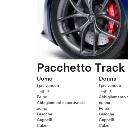
Pacchetto Track 
Uomo
Donna
I più venduti
I più venduti
T-shirt
T-shirt
Felpe
Abbigliamento s
Abbigliamento sportivo da
donna
uomo
Felpe
Giacche
Giacche
Cappelli
Cappelli
Calzini
Calzini