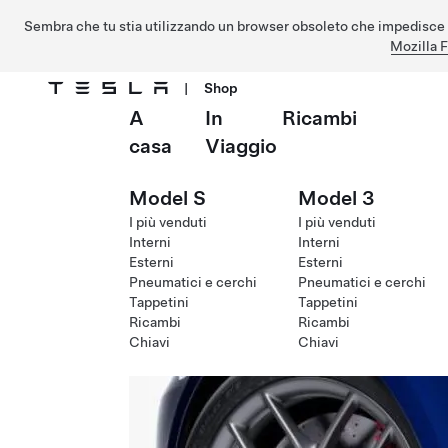
Sembra che tu stia utilizzando un browser obsoleto che impedisce 
Mozilla F
|
Shop
A
In
Ricambi
Passa al contenuto principale
casa
Viaggio
Model S
Model 3
I più venduti
I più venduti
Interni
Interni
Esterni
Esterni
Pneumatici e cerchi
Pneumatici e cerchi
Tappetini
Tappetini
Ricambi
Ricambi
Chiavi
Chiavi