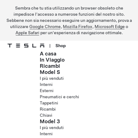
Sembra che tu stia utilizzando un browser obsoleto che
impedisce l'accesso a numerose funzioni del nostro sito.
Sebbene non sia necessario eseguire un aggiornamento, prova a
utilizzare
Google Chrome
,
Mozilla Firefox
,
Microsoft Edge
o
Apple Safari
per un'esperienza di navigazione ottimale.
|
Shop
A casa
Passa al contenuto principale
In Viaggio
Ricambi
Model S
I più venduti
Interni
Esterni
Pneumatici e cerchi
Tappetini
Ricambi
Chiavi
Model 3
I più venduti
Interni