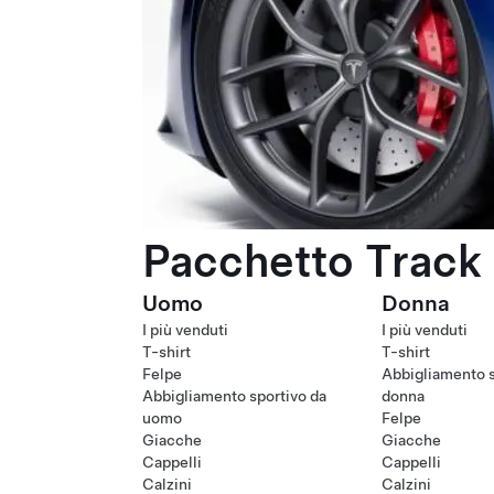
Pacchetto Track 
Uomo
Donna
I più venduti
I più venduti
T-shirt
T-shirt
Felpe
Abbigliamento s
Abbigliamento sportivo da
donna
uomo
Felpe
Giacche
Giacche
Cappelli
Cappelli
Calzini
Calzini