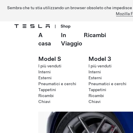
Sembra che tu stia utilizzando un browser obsoleto che impedisce 
Mozilla F
|
Shop
A
In
Ricambi
Passa al contenuto principale
casa
Viaggio
Model S
Model 3
I più venduti
I più venduti
Interni
Interni
Esterni
Esterni
Pneumatici e cerchi
Pneumatici e cerchi
Tappetini
Tappetini
Ricambi
Ricambi
Chiavi
Chiavi