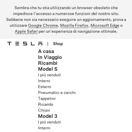
Sembra che tu stia utilizzando un browser obsoleto che
impedisce l'accesso a numerose funzioni del nostro sito.
Sebbene non sia necessario eseguire un aggiornamento, prova a
utilizzare
Google Chrome
,
Mozilla Firefox
,
Microsoft Edge
o
Apple Safari
per un'esperienza di navigazione ottimale.
|
Shop
A casa
Passa al contenuto principale
In Viaggio
Ricambi
Model S
I più venduti
Interni
Esterni
Pneumatici e cerchi
Tappetini
Ricambi
Chiavi
Model 3
I più venduti
Interni