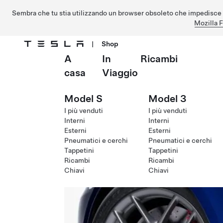
Sembra che tu stia utilizzando un browser obsoleto che impedisce 
Mozilla F
|
Shop
A
In
Ricambi
Passa al contenuto principale
casa
Viaggio
Model S
Model 3
I più venduti
I più venduti
Interni
Interni
Esterni
Esterni
Pneumatici e cerchi
Pneumatici e cerchi
Tappetini
Tappetini
Ricambi
Ricambi
Chiavi
Chiavi