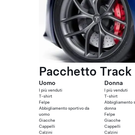
Pacchetto Track 
Uomo
Donna
I più venduti
I più venduti
T-shirt
T-shirt
Felpe
Abbigliamento s
Abbigliamento sportivo da
donna
uomo
Felpe
Giacche
Giacche
Cappelli
Cappelli
Calzini
Calzini