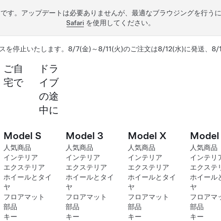
うです。アップデートは必要ありませんが、最適なブラウジングを行う
Safari
を使用してください。
スを停止いたします。8/7(金)～8/11(火)のご注文は8/12(水)に発送、8
ご自
ドラ
宅で
イブ
の途
中に
Model S
Model 3
Model X
Model
人気商品
人気商品
人気商品
人気商品
インテリア
インテリア
インテリア
インテリ
エクステリア
エクステリア
エクステリア
エクステ
ホイールとタイ
ホイールとタイ
ホイールとタイ
ホイール
ヤ
ヤ
ヤ
ヤ
フロアマット
フロアマット
フロアマット
フロアマ
部品
部品
部品
部品
キー
キー
キー
キー