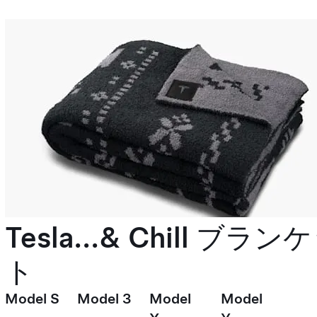
Tesla...& Chill ブラン
ト
Model S
Model 3
Model
Model