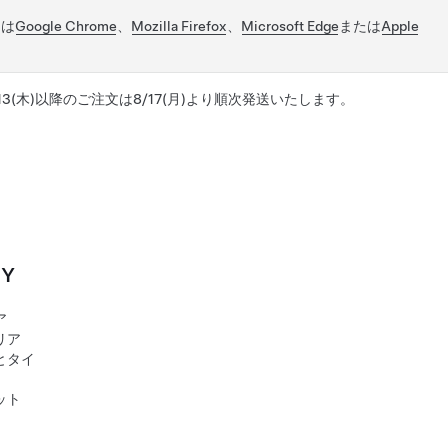
には
Google Chrome
、
Mozilla Firefox
、
Microsoft Edge
または
Apple
/13(木)以降のご注文は8/17(月)より順次発送いたします。
 Y
ア
リア
とタイ
ット