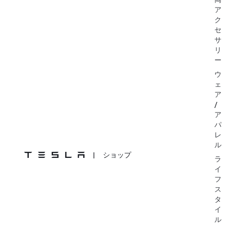
ア
ク
セ
サ
リ
ー
ウ
ェ
ア
/
ア
パ
レ
ル
|
ショップ
ラ
イ
フ
ス
タ
イ
ル