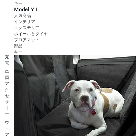
キー
Model Y L
人気商品
インテリア
エクステリア
ホイールとタイヤ
フロアマット
部品
キー
充
電
車
両
ア
ク
セ
サ
リ
ー
ウ
ェ
ア