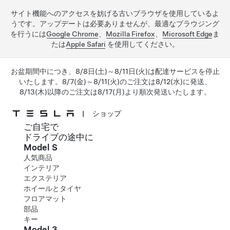
サイト機能へのアクセスを妨げる古いブラウザを使用しているよ
うです。アップデートは必要ありませんが、最適なブラウジング
を行うには
Google Chrome
、
Mozilla Firefox
、
Microsoft Edge
ま
たは
Apple Safari
を使用してください。
お盆期間中につき、8/8日(土)～8/11日(火)は配達サービスを停止
いたします。8/7(金)～8/11(火)のご注文は8/12(水)に発送、
8/13(木)以降のご注文は8/17(月)より順次発送いたします。
|
ショップ
ご自宅で
メインコンテンツへスキップ
ドライブの途中に
Model S
人気商品
インテリア
エクステリア
ホイールとタイヤ
フロアマット
部品
キー
Model 3