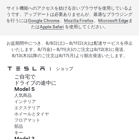
サイト機能へのアクセスを妨げる古いブラウザを使用しているよ
うです。アップデートは必要ありませんが、最適なブラウジング
を行うには
Google Chrome
、
Mozilla Firefox
、
Microsoft Edge
ま
たは
Apple Safari
を使用してください。
お盆期間中につき、8/8日(土)～8/11日(火)は配達サービスを停止
いたします。8/7(金)～8/11(火)のご注文は8/12(水)に発送、
8/13(木)以降のご注文は8/17(月)より順次発送いたします。
|
ショップ
ご自宅で
メインコンテンツへスキップ
ドライブの途中に
Model S
人気商品
インテリア
エクステリア
ホイールとタイヤ
フロアマット
部品
キー
Model 3