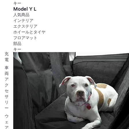
キー
Model Y L
人気商品
インテリア
エクステリア
ホイールとタイヤ
フロアマット
部品
キー
充
電
車
両
ア
ク
セ
サ
リ
ー
ウ
ェ
ア