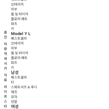
인테리어
외부
휠 및 타이어
플로어 매트
파츠
키
충
Model Y L
전
베스트셀러
인테리어
차
외부
량
휠 및 타이어
액
플로어 매트
세
파츠
서
키
리
남성
의
베스트셀러
류
티
라
스웨트셔츠 & 후디
이
재킷
프
모자
스
양말
여성
타