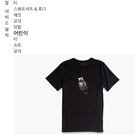
일
티
스웨트셔츠 & 후디
서
재킷
비
모자
스
양말
설
어린이
치
티
슈트
모자