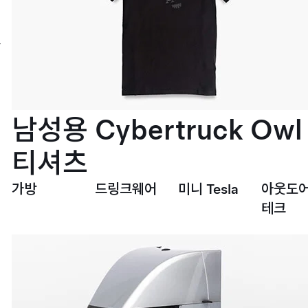
이
프
스
타
일
서
비
스
설
남성용 Cybertruck Owl
치
티셔츠
가방
드링크웨어
미니 Tesla
아웃도어
테크