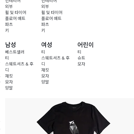
인테리어
인테리어
외부
외부
휠 및 타이어
휠 및 타이어
플로어 매트
플로어 매트
파츠
파츠
키
키
남성
여성
어린이
베스트셀러
티
티
티
스웨트셔츠 & 후
슈트
충
스웨트셔츠 & 후
디
모자
전
디
재킷
재킷
모자
차
모자
양말
량
양말
액
세
서
리
의
류
라