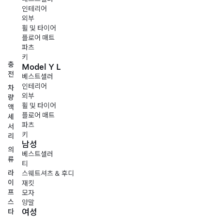
인테리어
외부
휠 및 타이어
플로어 매트
파츠
키
충
Model Y L
전
베스트셀러
인테리어
차
외부
량
휠 및 타이어
액
플로어 매트
세
파츠
서
키
리
남성
의
베스트셀러
류
티
라
스웨트셔츠 & 후디
이
재킷
프
모자
스
양말
여성
타