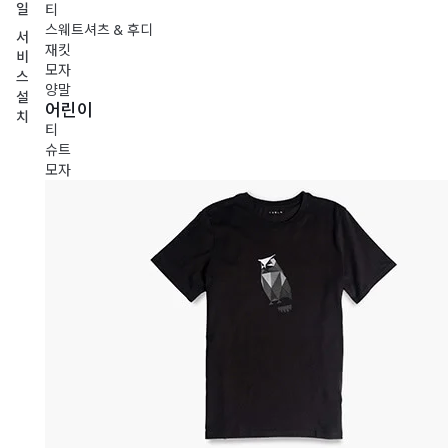
일
티
스웨트셔츠 & 후디
서
재킷
비
모자
스
양말
설
어린이
치
티
슈트
모자