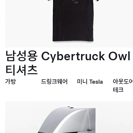
이
프
스
타
일
서
비
스
설
남성용 Cybertruck Owl
치
티셔츠
가방
드링크웨어
미니 Tesla
아웃도어
테크