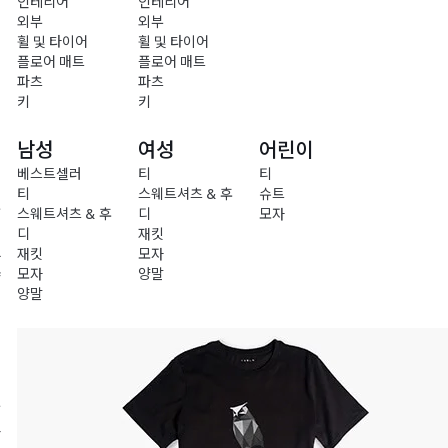
인테리어
인테리어
외부
외부
휠 및 타이어
휠 및 타이어
플로어 매트
플로어 매트
파츠
파츠
키
키
남성
여성
어린이
베스트셀러
티
티
티
스웨트셔츠 & 후
슈트
충
스웨트셔츠 & 후
디
모자
전
디
재킷
재킷
모자
차
모자
양말
량
양말
액
세
서
리
의
류
라