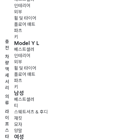
인테리어
외부
휠 및 타이어
플로어 매트
파츠
키
충
Model Y L
전
베스트셀러
인테리어
차
외부
량
휠 및 타이어
액
플로어 매트
세
파츠
서
키
리
남성
의
베스트셀러
류
티
라
스웨트셔츠 & 후디
이
재킷
프
모자
스
양말
여성
타