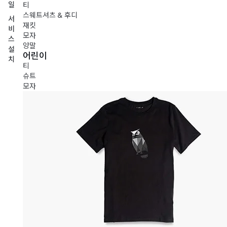
일
티
스웨트셔츠 & 후디
서
재킷
비
모자
스
양말
설
어린이
치
티
슈트
모자