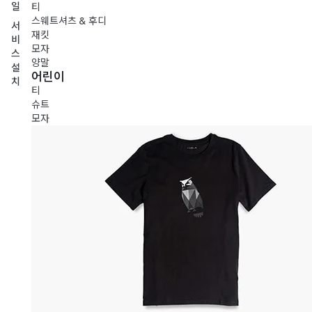
일
티
스웨트셔츠 & 후디
서
재킷
비
모자
스
양말
설
어린이
치
티
슈트
모자