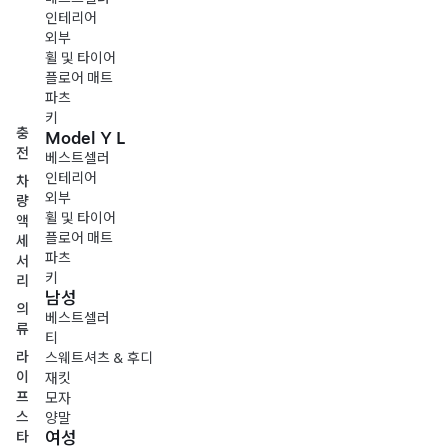
인테리어
외부
휠 및 타이어
플로어 매트
파츠
키
충
Model Y L
전
베스트셀러
인테리어
차
외부
량
휠 및 타이어
액
플로어 매트
세
파츠
서
키
리
남성
의
베스트셀러
류
티
라
스웨트셔츠 & 후디
이
재킷
프
모자
스
양말
여성
타