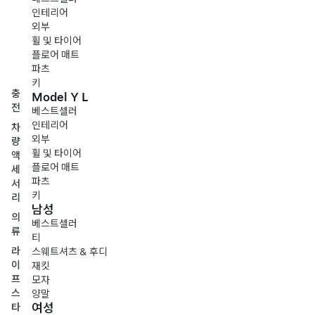
인테리어
외부
휠 및 타이어
플로어 매트
파츠
키
충
Model Y L
전
베스트셀러
인테리어
차
외부
량
휠 및 타이어
액
플로어 매트
세
파츠
서
키
리
남성
의
베스트셀러
류
티
라
스웨트셔츠 & 후디
이
재킷
프
모자
스
양말
여성
타