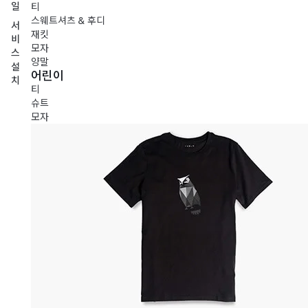
일
티
스웨트셔츠 & 후디
서
재킷
비
모자
스
양말
설
어린이
치
티
슈트
모자