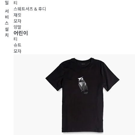
일
티
스웨트셔츠 & 후디
서
재킷
비
모자
스
양말
설
어린이
치
티
슈트
모자