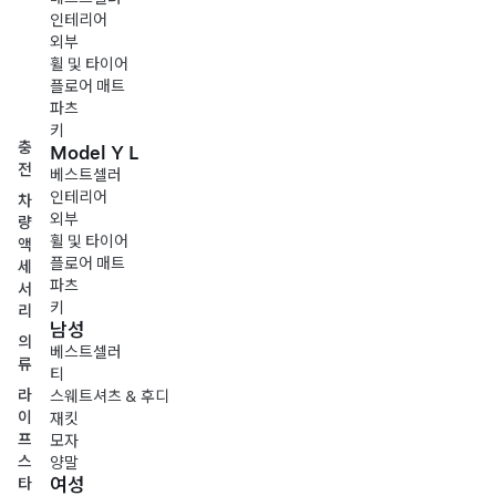
인테리어
외부
휠 및 타이어
플로어 매트
파츠
키
충
Model Y L
전
베스트셀러
인테리어
차
외부
량
휠 및 타이어
액
플로어 매트
세
파츠
서
키
리
남성
의
베스트셀러
류
티
라
스웨트셔츠 & 후디
이
재킷
프
모자
스
양말
여성
타