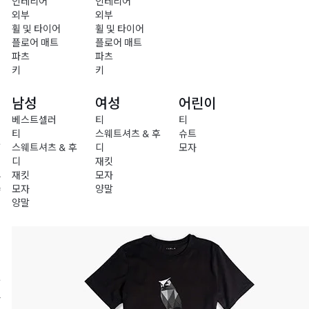
인테리어
인테리어
외부
외부
휠 및 타이어
휠 및 타이어
플로어 매트
플로어 매트
파츠
파츠
키
키
남성
여성
어린이
베스트셀러
티
티
티
스웨트셔츠 & 후
슈트
충
스웨트셔츠 & 후
디
모자
전
디
재킷
재킷
모자
차
모자
양말
량
양말
액
세
서
리
의
류
라