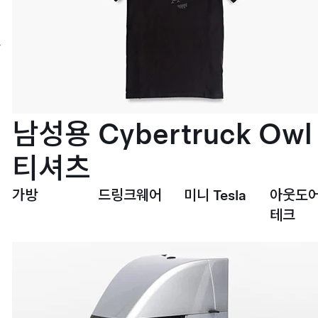
이
프
스
타
일
서
비
스
설
남성용 Cybertruck Owl
치
티셔츠
가방
드링크웨어
미니 Tesla
아웃도어
테크