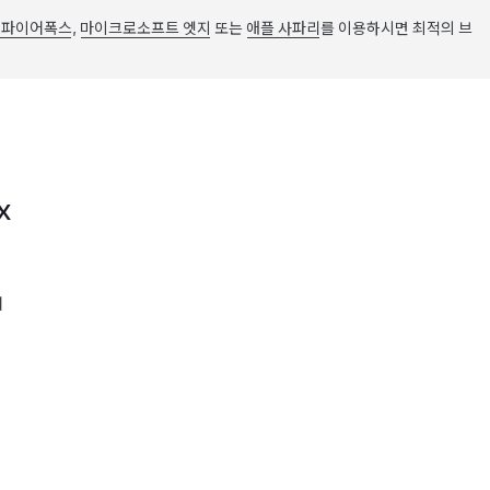
 파이어폭스
,
마이크로소프트 엣지
또는
애플 사파리
를 이용하시면 최적의 브
X
어