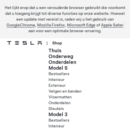
Het lijkt erop dat u een verouderde browser gebruikt die voorkomt
dat u toegang krijgt tot diverse functies op onze website. Hoewel
een update niet vereist is, raden wij u het gebruik van
GoogleChrome
,
Mozilla Firefox
,
Microsoft Edge
of
Apple Safari
aan voor een optimale browse-ervaring.
|
Shop
Thuis
Ga naar hoofdinhoud
Onderweg
Onderdelen
Model S
Bestsellers
Interieur
Exterieur
Velgen en banden
Vloermatten
Onderdelen
Sleutels
Model 3
Bestsellers
Interieur