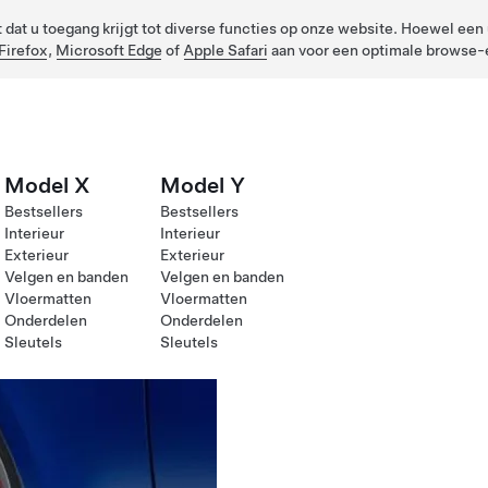
dat u toegang krijgt tot diverse functies op onze website. Hoewel een u
Firefox
,
Microsoft Edge
of
Apple Safari
aan voor een optimale browse-e
Model X
Model Y
Bestsellers
Bestsellers
Interieur
Interieur
Exterieur
Exterieur
Velgen en banden
Velgen en banden
Vloermatten
Vloermatten
Onderdelen
Onderdelen
Sleutels
Sleutels