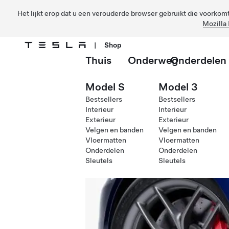
Het lijkt erop dat u een verouderde browser gebruikt die voorkomt 
Mozilla 
|
Shop
Thuis
Onderweg
Onderdelen
Ga naar hoofdinhoud
Model S
Model 3
Bestsellers
Bestsellers
Interieur
Interieur
Exterieur
Exterieur
Velgen en banden
Velgen en banden
Vloermatten
Vloermatten
Onderdelen
Onderdelen
Sleutels
Sleutels