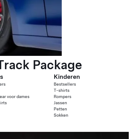
 Track Package
s
Kinderen
ers
Bestsellers
T-shirts
ear voor dames
Rompers
irts
Jassen
Petten
Sokken