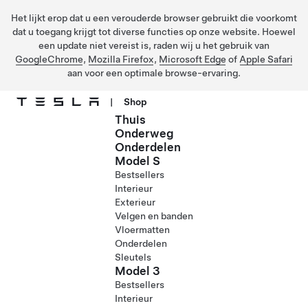
Het lijkt erop dat u een verouderde browser gebruikt die voorkomt
dat u toegang krijgt tot diverse functies op onze website. Hoewel
een update niet vereist is, raden wij u het gebruik van
GoogleChrome
,
Mozilla Firefox
,
Microsoft Edge
of
Apple Safari
aan voor een optimale browse-ervaring.
|
Shop
Thuis
Ga naar hoofdinhoud
Onderweg
Onderdelen
Model S
Bestsellers
Interieur
Exterieur
Velgen en banden
Vloermatten
Onderdelen
Sleutels
Model 3
Bestsellers
Interieur