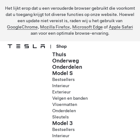
Het lijkt erop dat u een verouderde browser gebruikt die voorkomt
dat u toegang krijgt tot diverse functies op onze website. Hoewel
een update niet vereist is, raden wij u het gebruik van
GoogleChrome
,
Mozilla Firefox
,
Microsoft Edge
of
Apple Safari
aan voor een optimale browse-ervaring.
|
Shop
Thuis
Ga naar hoofdinhoud
Onderweg
Onderdelen
Model S
Bestsellers
Interieur
Exterieur
Velgen en banden
Vloermatten
Onderdelen
Sleutels
Model 3
Bestsellers
Interieur