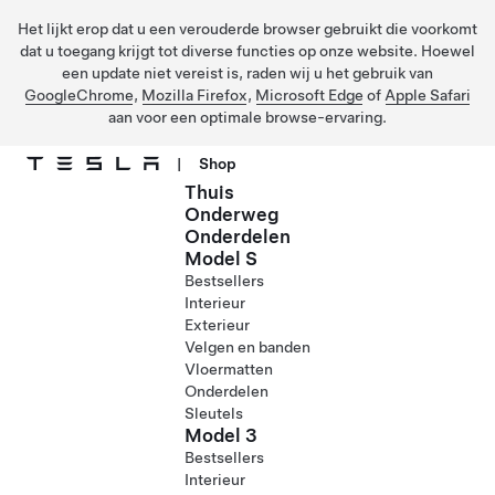
Het lijkt erop dat u een verouderde browser gebruikt die voorkomt
dat u toegang krijgt tot diverse functies op onze website. Hoewel
een update niet vereist is, raden wij u het gebruik van
GoogleChrome
,
Mozilla Firefox
,
Microsoft Edge
of
Apple Safari
aan voor een optimale browse-ervaring.
|
Shop
Thuis
Ga naar hoofdinhoud
Onderweg
Onderdelen
Model S
Bestsellers
Interieur
Exterieur
Velgen en banden
Vloermatten
Onderdelen
Sleutels
Model 3
Bestsellers
Interieur