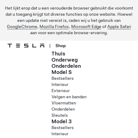
Het lijkt erop dat u een verouderde browser gebruikt die voorkomt
dat u toegang krijgt tot diverse functies op onze website. Hoewel
een update niet vereist is, raden wij u het gebruik van
GoogleChrome
,
Mozilla Firefox
,
Microsoft Edge
of
Apple Safari
aan voor een optimale browse-ervaring.
|
Shop
Thuis
Ga naar hoofdinhoud
Onderweg
Onderdelen
Model S
Bestsellers
Interieur
Exterieur
Velgen en banden
Vloermatten
Onderdelen
Sleutels
Model 3
Bestsellers
Interieur