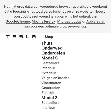
Het lijkt erop dat u een verouderde browser gebruikt die voorkomt
dat u toegang krijgt tot diverse functies op onze website. Hoewel
een update niet vereist is, raden wij u het gebruik van
GoogleChrome
,
Mozilla Firefox
,
Microsoft Edge
of
Apple Safari
aan voor een optimale browse-ervaring.
|
Shop
Thuis
Ga naar hoofdinhoud
Onderweg
Onderdelen
Model S
Bestsellers
Interieur
Exterieur
Velgen en banden
Vloermatten
Onderdelen
Sleutels
Model 3
Bestsellers
Interieur