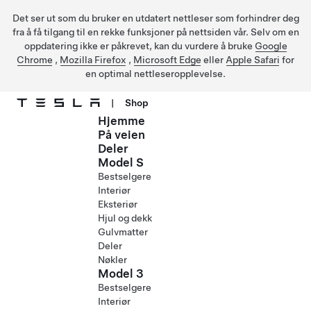
Det ser ut som du bruker en utdatert nettleser som forhindrer deg
fra å få tilgang til en rekke funksjoner på nettsiden vår. Selv om en
oppdatering ikke er påkrevet, kan du vurdere å bruke
Google
Chrome
,
Mozilla Firefox
,
Microsoft Edge
eller
Apple Safari
for
en optimal nettleseropplevelse.
|
Shop
Hjemme
Gå til hovedinnhold
På veien
Deler
Model S
Bestselgere
Interiør
Eksteriør
Hjul og dekk
Gulvmatter
Deler
Nøkler
Model 3
Bestselgere
Interiør