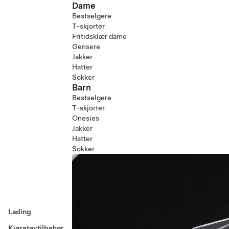
Dame
Bestselgere
T-skjorter
Fritidsklær dame
Gensere
Jakker
Hatter
Sokker
Barn
Bestselgere
T-skjorter
Onesies
Jakker
Hatter
Sokker
Lading
Kjøretøytilbehør