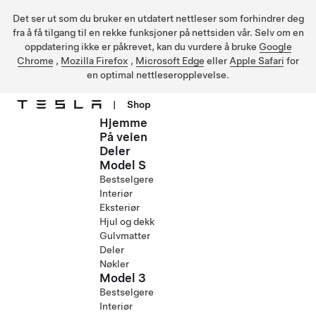
Det ser ut som du bruker en utdatert nettleser som forhindrer deg
fra å få tilgang til en rekke funksjoner på nettsiden vår. Selv om en
oppdatering ikke er påkrevet, kan du vurdere å bruke
Google
Chrome
,
Mozilla Firefox
,
Microsoft Edge
eller
Apple Safari
for
en optimal nettleseropplevelse.
|
Shop
Hjemme
Gå til hovedinnhold
På veien
Deler
Model S
Bestselgere
Interiør
Eksteriør
Hjul og dekk
Gulvmatter
Deler
Nøkler
Model 3
Bestselgere
Interiør