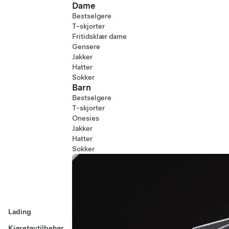
Dame
Bestselgere
T-skjorter
Fritidsklær dame
Gensere
Jakker
Hatter
Sokker
Barn
Bestselgere
T-skjorter
Onesies
Jakker
Hatter
Sokker
Lading
Kjøretøytilbehør