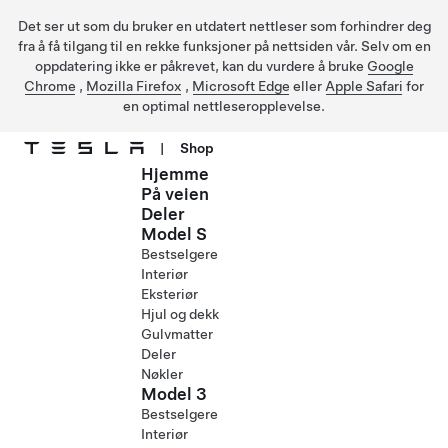
Det ser ut som du bruker en utdatert nettleser som forhindrer deg
fra å få tilgang til en rekke funksjoner på nettsiden vår. Selv om en
oppdatering ikke er påkrevet, kan du vurdere å bruke
Google
Chrome
,
Mozilla Firefox
,
Microsoft Edge
eller
Apple Safari
for
en optimal nettleseropplevelse.
|
Shop
Hjemme
Gå til hovedinnhold
På veien
Deler
Model S
Bestselgere
Interiør
Eksteriør
Hjul og dekk
Gulvmatter
Deler
Nøkler
Model 3
Bestselgere
Interiør