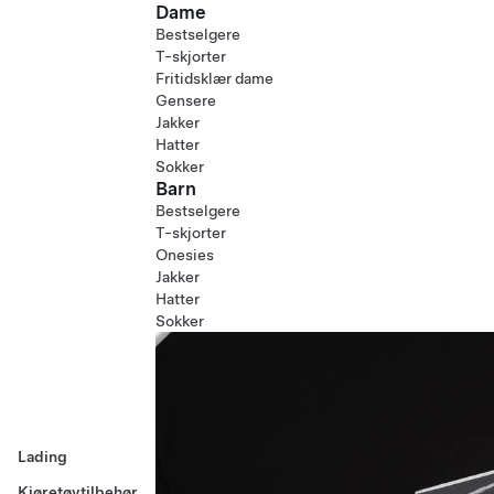
Dame
Bestselgere
T-skjorter
Fritidsklær dame
Gensere
Jakker
Hatter
Sokker
Barn
Bestselgere
T-skjorter
Onesies
Jakker
Hatter
Sokker
Lading
Kjøretøytilbehør