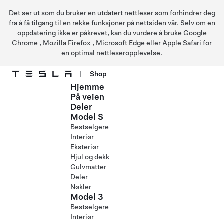
Det ser ut som du bruker en utdatert nettleser som forhindrer deg
fra å få tilgang til en rekke funksjoner på nettsiden vår. Selv om en
oppdatering ikke er påkrevet, kan du vurdere å bruke
Google
Chrome
,
Mozilla Firefox
,
Microsoft Edge
eller
Apple Safari
for
en optimal nettleseropplevelse.
|
Shop
Hjemme
Gå til hovedinnhold
På veien
Deler
Model S
Bestselgere
Interiør
Eksteriør
Hjul og dekk
Gulvmatter
Deler
Nøkler
Model 3
Bestselgere
Interiør