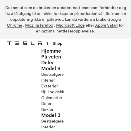
Det ser ut som du bruker en utdatert nettleser som forhindrer deg
fra å få tilgang til en rekke funksjoner på nettsiden vår. Selv om en
oppdatering ikke er påkrevet, kan du vurdere å bruke
Google
Chrome
,
Mozilla Firefox
,
Microsoft Edge
eller
Apple Safari
for
en optimal nettleseropplevelse.
|
Shop
Hjemme
Gå til hovedinnhold
På veien
Deler
Model S
Bestselgere
Interiør
Eksteriør
Hjul og dekk
Gulvmatter
Deler
Nøkler
Model 3
Bestselgere
Interiør