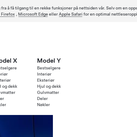
fra å få tilgang til en rekke funksjoner på nettsiden vår. Selv om en op
 Firefox
,
Microsoft Edge
eller
Apple Safari
for en optimal nettleseropp
odel X
Model Y
tselgere
Bestselgere
eriør
Interiør
teriør
Eksteriør
l og dekk
Hjul og dekk
vmatter
Gulvmatter
er
Deler
ler
Nøkler