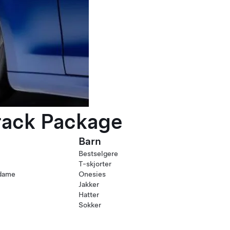
rack Package
Barn
Bestselgere
T-skjorter
 dame
Onesies
Jakker
Hatter
Sokker