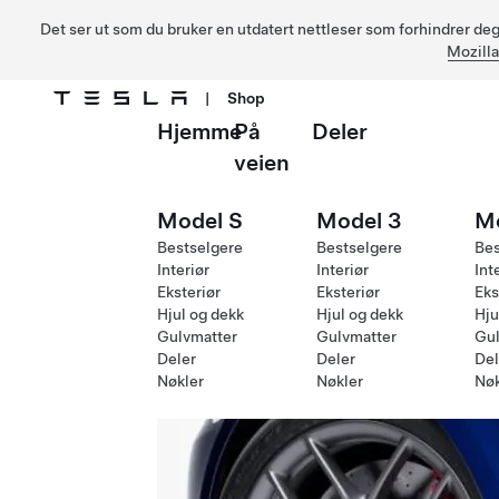
Det ser ut som du bruker en utdatert nettleser som forhindrer deg 
Mozilla
|
Shop
Hjemme
På
Deler
Gå til hovedinnhold
veien
Model S
Model 3
M
Bestselgere
Bestselgere
Bes
Interiør
Interiør
Int
Eksteriør
Eksteriør
Eks
Hjul og dekk
Hjul og dekk
Hju
Gulvmatter
Gulvmatter
Gul
Deler
Deler
Del
Nøkler
Nøkler
Nøk