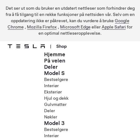
Det ser ut som du bruker en utdatert nettleser som forhindrer deg
fra å få tilgang til en rekke funksjoner på nettsiden vår. Selv om en
oppdatering ikke er påkrevet, kan du vurdere å bruke
Google
Chrome
,
Mozilla Firefox
,
Microsoft Edge
eller
Apple Safari
for
en optimal nettleseropplevelse.
|
Shop
Hjemme
Gå til hovedinnhold
På veien
Deler
Model S
Bestselgere
Interiør
Eksteriør
Hjul og dekk
Gulvmatter
Deler
Nøkler
Model 3
Bestselgere
Interiør