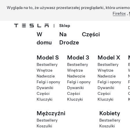
Wygląda na to, że używasz przestarzałej przeglądarki, która uniemo
Firefox
,
|
Sklep
W
Na
Części
Przejdź do głównej zawartości
domu
Drodze
Model S
Model 3
Model X
Bestsellery
Bestsellery
Bestsellery
B
Wnętrze
Wnętrze
Wnętrze
Nadwozie
Nadwozie
Nadwozie
Felgi i opony
Felgi i opony
Felgi i opony
F
Dywaniki
Dywaniki
Dywaniki
Części
Części
Części
Kluczyki
Kluczyki
Kluczyki
K
Mężczyźni
Kobiety
Bestsellery
Bestsellery
Koszulki
Koszulki