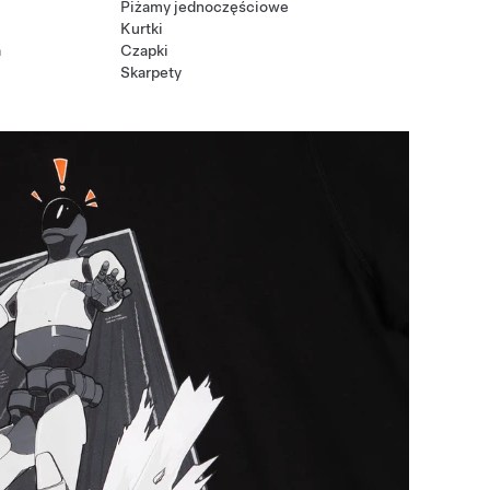
Piżamy jednoczęściowe
Kurtki
a
Czapki
Skarpety