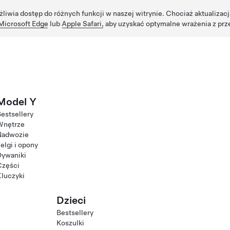
żliwia dostęp do różnych funkcji w naszej witrynie. Chociaż aktualizac
Microsoft Edge
lub
Apple Safari,
aby uzyskać optymalne wrażenia z prz
Model Y
estsellery
Wnętrze
Nadwozie
elgi i opony
Dywaniki
Części
luczyki
Dzieci
Bestsellery
Koszulki