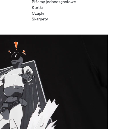
Piżamy jednoczęściowe
Kurtki
a
Czapki
Skarpety