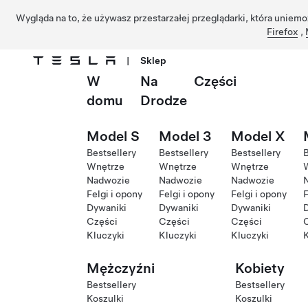
Wygląda na to, że używasz przestarzałej przeglądarki, która uniemo
Firefox
,
|
Sklep
W
Na
Części
Przejdź do głównej zawartości
domu
Drodze
Model S
Model 3
Model X
Bestsellery
Bestsellery
Bestsellery
B
Wnętrze
Wnętrze
Wnętrze
Nadwozie
Nadwozie
Nadwozie
Felgi i opony
Felgi i opony
Felgi i opony
F
Dywaniki
Dywaniki
Dywaniki
Części
Części
Części
Kluczyki
Kluczyki
Kluczyki
K
Mężczyźni
Kobiety
Bestsellery
Bestsellery
Koszulki
Koszulki