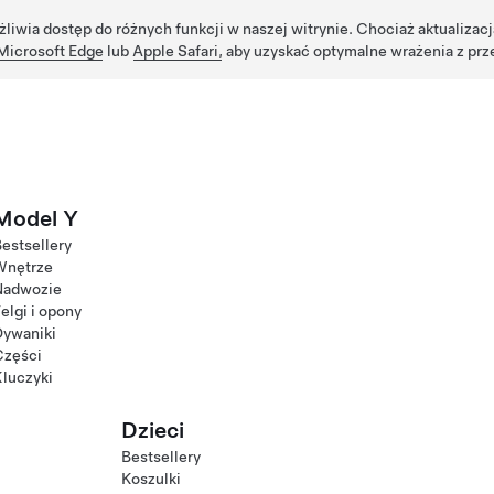
żliwia dostęp do różnych funkcji w naszej witrynie. Chociaż aktualizac
Microsoft Edge
lub
Apple Safari,
aby uzyskać optymalne wrażenia z prz
Model Y
estsellery
Wnętrze
Nadwozie
elgi i opony
Dywaniki
Części
luczyki
Dzieci
Bestsellery
Koszulki