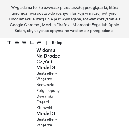
Wygląda na to, że używasz przestarzałej przeglądarki, która
uniemożliwia dostęp do różnych funkcji w naszej witrynie.
Chociaż aktualizacja nie jest wymagana, rozważ korzystanie z
Google Chrome
,
Mozilla Firefox
,
Microsoft Edge
lub
Apple
Safari,
aby uzyskać optymalne wrażenia z przeglądania.
|
Sklep
W domu
Przejdź do głównej zawartości
Na Drodze
Części
Model S
Bestsellery
Wnętrze
Nadwozie
Felgi i opony
Dywaniki
Części
Kluczyki
Model 3
Bestsellery
Wnętrze