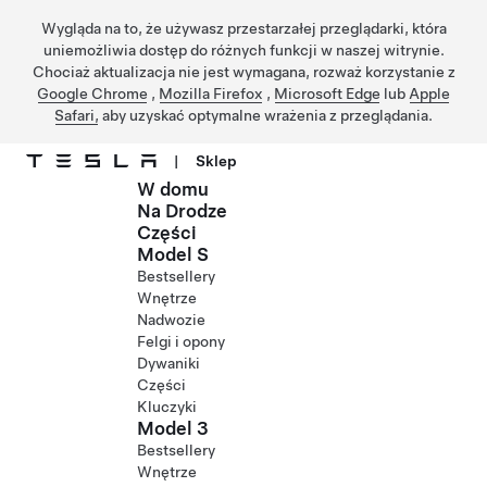
Wygląda na to, że używasz przestarzałej przeglądarki, która
uniemożliwia dostęp do różnych funkcji w naszej witrynie.
Chociaż aktualizacja nie jest wymagana, rozważ korzystanie z
Google Chrome
,
Mozilla Firefox
,
Microsoft Edge
lub
Apple
Safari,
aby uzyskać optymalne wrażenia z przeglądania.
|
Sklep
W domu
Przejdź do głównej zawartości
Na Drodze
Części
Model S
Bestsellery
Wnętrze
Nadwozie
Felgi i opony
Dywaniki
Części
Kluczyki
Model 3
Bestsellery
Wnętrze