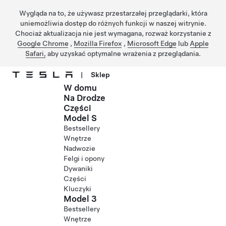
Wygląda na to, że używasz przestarzałej przeglądarki, która
uniemożliwia dostęp do różnych funkcji w naszej witrynie.
Chociaż aktualizacja nie jest wymagana, rozważ korzystanie z
Google Chrome
,
Mozilla Firefox
,
Microsoft Edge
lub
Apple
Safari,
aby uzyskać optymalne wrażenia z przeglądania.
|
Sklep
W domu
Przejdź do głównej zawartości
Na Drodze
Części
Model S
Bestsellery
Wnętrze
Nadwozie
Felgi i opony
Dywaniki
Części
Kluczyki
Model 3
Bestsellery
Wnętrze