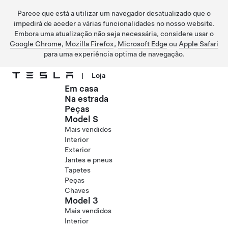
Parece que está a utilizar um navegador desatualizado que o
impedirá de aceder a várias funcionalidades no nosso website.
Embora uma atualização não seja necessária, considere usar o
Google Chrome
,
Mozilla Firefox
,
Microsoft Edge
ou
Apple Safari
para uma experiência optima de navegação.
|
Loja
Em casa
Ir para o conteúdo principal
Na estrada
Peças
Model S
Mais vendidos
Interior
Exterior
Jantes e pneus
Tapetes
Peças
Chaves
Model 3
Mais vendidos
Interior