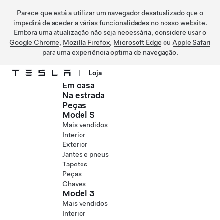
Parece que está a utilizar um navegador desatualizado que o
impedirá de aceder a várias funcionalidades no nosso website.
Embora uma atualização não seja necessária, considere usar o
Google Chrome
,
Mozilla Firefox
,
Microsoft Edge
ou
Apple Safari
para uma experiência optima de navegação.
|
Loja
Em casa
Ir para o conteúdo principal
Na estrada
Peças
Model S
Mais vendidos
Interior
Exterior
Jantes e pneus
Tapetes
Peças
Chaves
Model 3
Mais vendidos
Interior