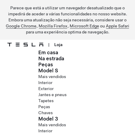
Parece que está a utilizar um navegador desatualizado que o
impedirá de aceder a várias funcionalidades no nosso website.
Embora uma atualização não seja necessária, considere usar o
Google Chrome
,
Mozilla Firefox
,
Microsoft Edge
ou
Apple Safari
para uma experiência optima de navegação.
|
Loja
Em casa
Ir para o conteúdo principal
Na estrada
Peças
Model S
Mais vendidos
Interior
Exterior
Jantes e pneus
Tapetes
Peças
Chaves
Model 3
Mais vendidos
Interior