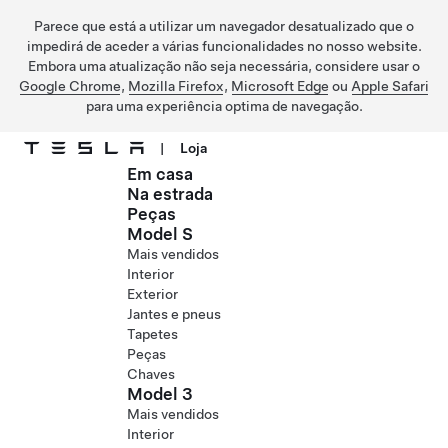
Parece que está a utilizar um navegador desatualizado que o
impedirá de aceder a várias funcionalidades no nosso website.
Embora uma atualização não seja necessária, considere usar o
Google Chrome
,
Mozilla Firefox
,
Microsoft Edge
ou
Apple Safari
para uma experiência optima de navegação.
|
Loja
Em casa
Ir para o conteúdo principal
Na estrada
Peças
Model S
Mais vendidos
Interior
Exterior
Jantes e pneus
Tapetes
Peças
Chaves
Model 3
Mais vendidos
Interior