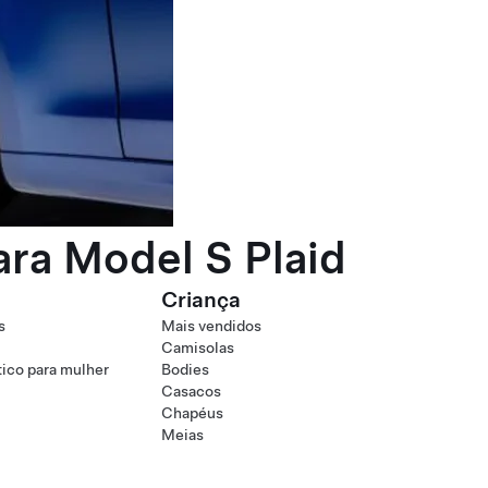
ra Model S Plaid
Criança
s
Mais vendidos
Camisolas
tico para mulher
Bodies
Casacos
Chapéus
Meias