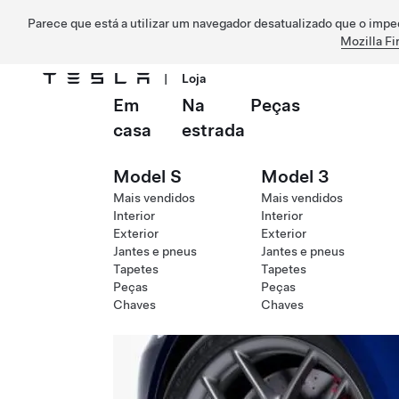
Parece que está a utilizar um navegador desatualizado que o impe
Mozilla Fi
|
Loja
Em
Na
Peças
Ir para o conteúdo principal
casa
estrada
Model S
Model 3
Mais vendidos
Mais vendidos
Interior
Interior
Exterior
Exterior
Jantes e pneus
Jantes e pneus
Tapetes
Tapetes
Peças
Peças
Chaves
Chaves